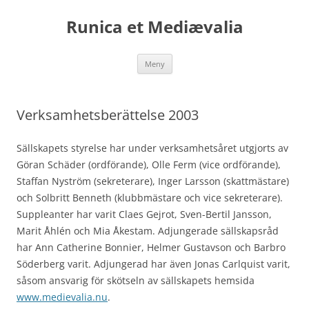
Runica et Mediævalia
Hoppa
Meny
till
innehåll
Verksamhetsberättelse 2003
Sällskapets styrelse har under verksamhetsåret utgjorts av
Göran Schäder (ordförande), Olle Ferm (vice ordförande),
Staffan Nyström (sekreterare), Inger Larsson (skattmästare)
och Solbritt Benneth (klubbmästare och vice sekreterare).
Suppleanter har varit Claes Gejrot, Sven-Bertil Jansson,
Marit Åhlén och Mia Åkestam. Adjungerade sällskapsråd
har Ann Catherine Bonnier, Helmer Gustavson och Barbro
Söderberg varit. Adjungerad har även Jonas Carlquist varit,
såsom ansvarig för skötseln av sällskapets hemsida
www.medievalia.nu
.