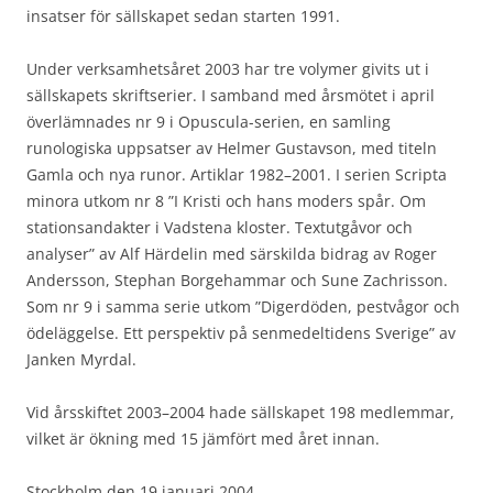
insatser för sällskapet sedan starten 1991.
Under verksamhetsåret 2003 har tre volymer givits ut i
sällskapets skriftserier. I samband med årsmötet i april
överlämnades nr 9 i Opuscula-serien, en samling
runologiska uppsatser av Helmer Gustavson, med titeln
Gamla och nya runor. Artiklar 1982–2001. I serien Scripta
minora utkom nr 8 ”I Kristi och hans moders spår. Om
stationsandakter i Vadstena kloster. Textutgåvor och
analyser” av Alf Härdelin med särskilda bidrag av Roger
Andersson, Stephan Borgehammar och Sune Zachrisson.
Som nr 9 i samma serie utkom ”Digerdöden, pestvågor och
ödeläggelse. Ett perspektiv på senmedeltidens Sverige” av
Janken Myrdal.
Vid årsskiftet 2003–2004 hade sällskapet 198 medlemmar,
vilket är ökning med 15 jämfört med året innan.
Stockholm den 19 januari 2004