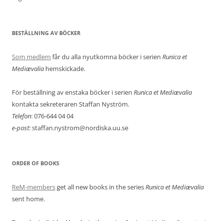
BESTÄLLNING AV BÖCKER
Som medlem
får du alla nyutkomna böcker i serien
Runica et
Mediævalia
hemskickade.
För beställning av enstaka böcker i serien
Runica et Mediævalia
kontakta sekreteraren Staffan Nyström.
Telefon
: 076-644 04 04
e-post
: staffan.nystrom@nordiska.uu.se
ORDER OF BOOKS
ReM-members
get all new books in the series
Runica et Mediævalia
sent home.