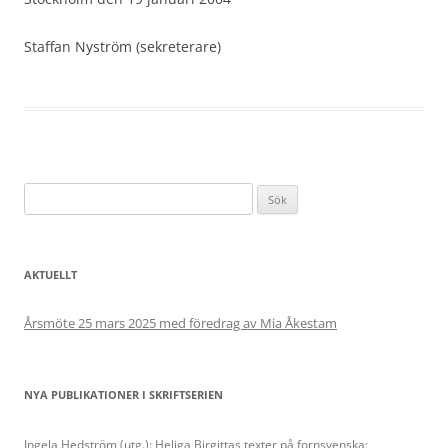
Staffan Nyström (sekreterare)
Sök
efter:
AKTUELLT
Årsmöte 25 mars 2025 med föredrag av Mia Åkestam
NYA PUBLIKATIONER I SKRIFTSERIEN
Ingela Hedström (utg.): Heliga Birgittas texter på fornsvenska: