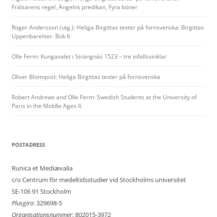
Frälsarens regel, Ängelns predikan, Fyra böner
Roger Andersson (utg.): Heliga Birgittas texter på fornsvenska: Birgittas
Uppenbarelser. Bok 6
Olle Ferm: Kungavalet i Strängnäs 1523 – tre infallsvinklar
Oliver Blomqvist: Heliga Birgittas texter på fornsvenska
Robert Andrews and Olle Ferm: Swedish Students at the University of
Paris in the Middle Ages II.
POSTADRESS
Runica et Mediævalia
c/o Centrum för medeltidsstudier vid Stockholms universitet
SE-106 91 Stockholm
Plusgiro
: 329698-5
Organisationsnummer
: 802015-3972