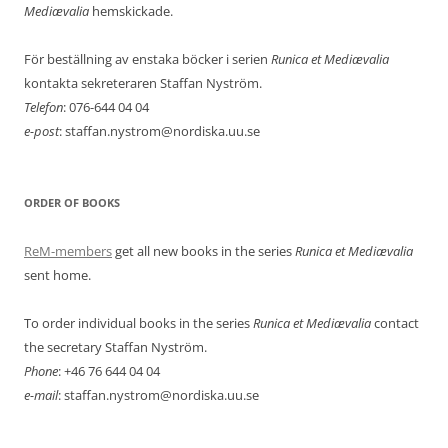
Mediævalia
hemskickade.
För beställning av enstaka böcker i serien
Runica et Mediævalia
kontakta sekreteraren Staffan Nyström.
Telefon
: 076-644 04 04
e-post
: staffan.nystrom@nordiska.uu.se
ORDER OF BOOKS
ReM-members
get all new books in the series
Runica et Mediævalia
sent home.
To order individual books in the series
Runica et Mediævalia
contact
the secretary Staffan Nyström.
Phone
: +46 76 644 04 04
e-mail
: staffan.nystrom@nordiska.uu.se