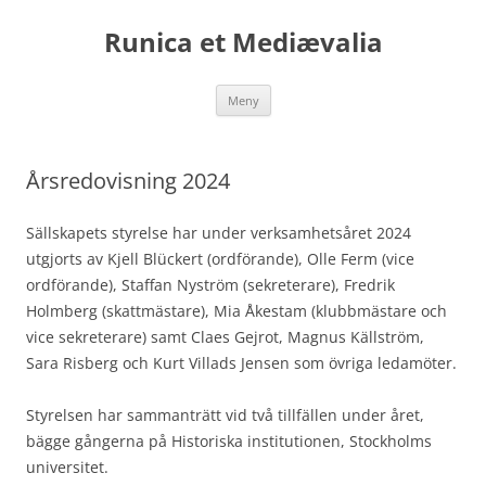
Runica et Mediævalia
Hoppa
Meny
till
innehåll
Årsredovisning 2024
Sällskapets styrelse har under verksamhetsåret 2024
utgjorts av Kjell Blückert (ordförande), Olle Ferm (vice
ordförande), Staffan Nyström (sekreterare), Fredrik
Holmberg (skattmästare), Mia Åkestam (klubbmästare och
vice sekreterare) samt Claes Gejrot, Magnus Källström,
Sara Risberg och Kurt Villads Jensen som övriga ledamöter.
Styrelsen har sammanträtt vid två tillfällen under året,
bägge gångerna på Historiska institutionen, Stockholms
universitet.