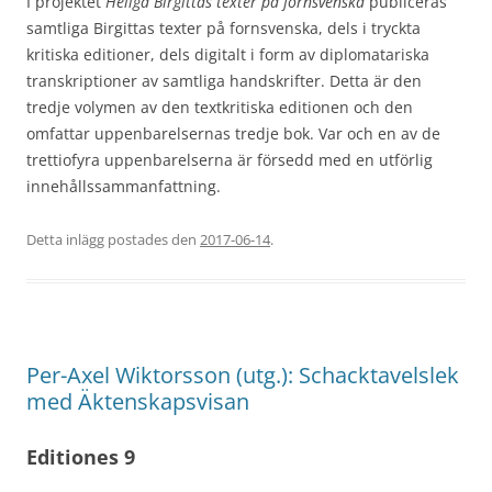
I projektet
Heliga Birgittas texter på fornsvenska
publiceras
samtliga Birgittas texter på fornsvenska, dels i tryckta
kritiska editioner, dels digitalt i form av diplomatariska
transkriptioner av samtliga handskrifter. Detta är den
tredje volymen av den textkritiska editionen och den
omfattar uppenbarelsernas tredje bok. Var och en av de
trettiofyra uppenbarelserna är försedd med en utförlig
innehållssammanfattning.
Detta inlägg postades den
2017-06-14
.
Per-Axel Wiktorsson (utg.): Schacktavelslek
med Äktenskapsvisan
Editiones 9