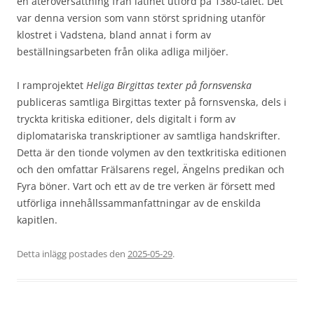
en återöversättning från latinet utförd på 1380-talet. Det
var denna version som vann störst spridning utanför
klostret i Vadstena, bland annat i form av
beställningsarbeten från olika adliga miljöer.
I ramprojektet
Heliga Birgittas texter på fornsvenska
publiceras samtliga Birgittas texter på fornsvenska, dels i
tryckta kritiska editioner, dels digitalt i form av
diplomatariska transkriptioner av samtliga handskrifter.
Detta är den tionde volymen av den textkritiska editionen
och den omfattar Frälsarens regel, Ängelns predikan och
Fyra böner. Vart och ett av de tre verken är försett med
utförliga innehållssammanfattningar av de enskilda
kapitlen.
Detta inlägg postades den
2025-05-29
.