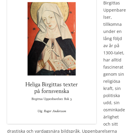
Birgittas
Uppenbare
lser,
tillkomna
under en
lång följd
av år på
1300-talet,
har alltid
fascinerat
genom sin
religiösa
kraft, sin
politiska
udd, sin
osminkade
ärlighet
och sitt
drastiska och vardagsnära bildspråk. Uppenbarelserna