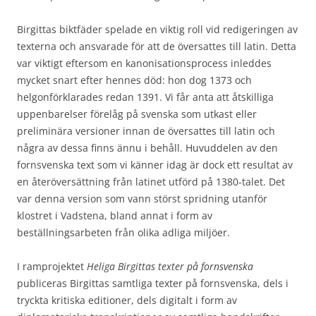
Birgittas biktfäder spelade en viktig roll vid redigeringen av
texterna och ansvarade för att de översattes till latin. Detta
var viktigt eftersom en kanonisationsprocess inleddes
mycket snart efter hennes död: hon dog 1373 och
helgonförklarades redan 1391. Vi får anta att åtskilliga
uppenbarelser förelåg på svenska som utkast eller
preliminära versioner innan de översattes till latin och
några av dessa finns ännu i behåll. Huvuddelen av den
fornsvenska text som vi känner idag är dock ett resultat av
en återöversättning från latinet utförd på 1380-talet. Det
var denna version som vann störst spridning utanför
klostret i Vadstena, bland annat i form av
beställningsarbeten från olika adliga miljöer.
I ramprojektet
Heliga Birgittas texter på fornsvenska
publiceras Birgittas samtliga texter på fornsvenska, dels i
tryckta kritiska editioner, dels digitalt i form av