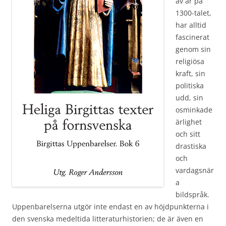
av år på
1300-talet,
har alltid
fascinerat
genom sin
religiösa
kraft, sin
politiska
udd, sin
osminkade
ärlighet
och sitt
drastiska
och
vardagsnär
a
bildspråk.
Uppenbarelserna utgör inte endast en av höjdpunkterna i
den svenska medeltida litteraturhistorien; de är även en