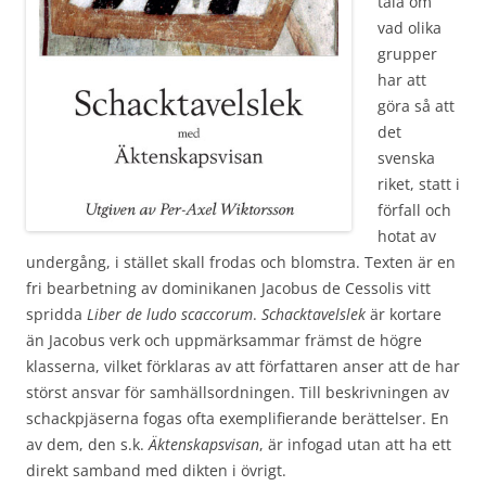
tala om
vad olika
grupper
har att
göra så att
det
svenska
riket, statt i
förfall och
hotat av
undergång, i stället skall frodas och blomstra. Texten är en
fri bearbetning av dominikanen Jacobus de Cessolis vitt
spridda
Liber de ludo scaccorum
.
Schacktavelslek
är kortare
än Jacobus verk och uppmärksammar främst de högre
klasserna, vilket förklaras av att författaren anser att de har
störst ansvar för samhällsordningen. Till beskrivningen av
schackpjäserna fogas ofta exemplifierande berättelser. En
av dem, den s.k.
Äktenskapsvisan
, är infogad utan att ha ett
direkt samband med dikten i övrigt.