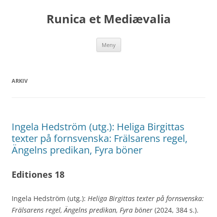
Runica et Mediævalia
Hoppa
Meny
till
innehåll
ARKIV
Ingela Hedström (utg.): Heliga Birgittas
texter på fornsvenska: Frälsarens regel,
Ängelns predikan, Fyra böner
Editiones 18
Ingela Hedström (utg.):
Heliga Birgittas texter på fornsvenska:
Frälsarens regel, Ängelns predikan, Fyra böner
(2024, 384 s.).