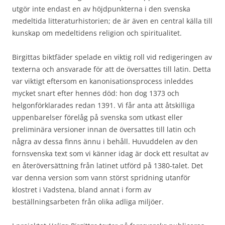
utgör inte endast en av höjdpunkterna i den svenska
medeltida litteraturhistorien; de är även en central källa till
kunskap om medeltidens religion och spiritualitet.
Birgittas biktfäder spelade en viktig roll vid redigeringen av
texterna och ansvarade för att de översattes till latin. Detta
var viktigt eftersom en kanonisationsprocess inleddes
mycket snart efter hennes död: hon dog 1373 och
helgonförklarades redan 1391. Vi får anta att åtskilliga
uppenbarelser förelåg på svenska som utkast eller
preliminära versioner innan de översattes till latin och
några av dessa finns ännu i behåll. Huvuddelen av den
fornsvenska text som vi känner idag är dock ett resultat av
en återöversättning från latinet utförd på 1380-talet. Det
var denna version som vann störst spridning utanför
klostret i Vadstena, bland annat i form av
beställningsarbeten från olika adliga miljöer.