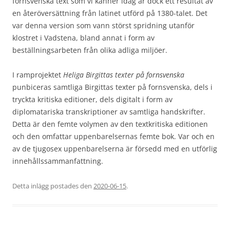
fornsvenska text som vi känner idag är dock ett resultat av
en återöversättning från latinet utförd på 1380-talet. Det
var denna version som vann störst spridning utanför
klostret i Vadstena, bland annat i form av
beställningsarbeten från olika adliga miljöer.
I ramprojektet
Heliga Birgittas texter på fornsvenska
punbiceras samtliga Birgittas texter på fornsvenska, dels i
tryckta kritiska editioner, dels digitalt i form av
diplomatariska transkriptioner av samtliga handskrifter.
Detta är den femte volymen av den textkritiska editionen
och den omfattar uppenbarelsernas femte bok. Var och en
av de tjugosex uppenbarelserna är försedd med en utförlig
innehållssammanfattning.
Detta inlägg postades den
2020-06-15
.