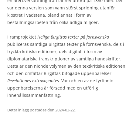
en återöversättning från latinet utförd på 1380-talet. Det
var denna version som vann störst spridning utanför
klostret i Vadstena, bland annat i form av
beställningsarbeten från olika adliga miljöer.
I ramprojektet
Heliga Birgittas texter på fornsvenska
publiceras samtliga Birgittas texter på fornsvenska, dels i
tryckta kritiska editioner, dels digitalt i form av
diplomatariska transkriptioner av samtliga handskrifter.
Detta är den nionde volymen av den textkritiska editionen
och den omfattar Birgittas bifogade uppenbarelser,
Revelationes extravagantes
. Var och en av de fyrtionio
uppenbarelserna är försedd med en utförlig
innehållssammanfattning.
Detta inlägg postades den
2024-03-22
.