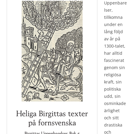
Uppenbare
lser,
tillkomna
under en
lång följd
av år på
1300-talet,
har alltid
fascinerat
genom sin
religiösa
kraft, sin
politiska
udd, sin
osminkade
ärlighet
och sitt
drastiska
och