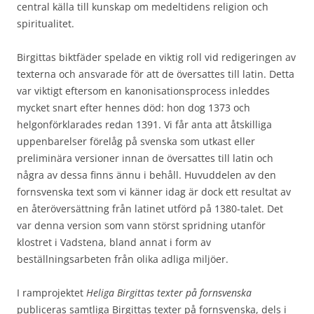
central källa till kunskap om medeltidens religion och
spiritualitet.
Birgittas biktfäder spelade en viktig roll vid redigeringen av
texterna och ansvarade för att de översattes till latin. Detta
var viktigt eftersom en kanonisationsprocess inleddes
mycket snart efter hennes död: hon dog 1373 och
helgonförklarades redan 1391. Vi får anta att åtskilliga
uppenbarelser förelåg på svenska som utkast eller
preliminära versioner innan de översattes till latin och
några av dessa finns ännu i behåll. Huvuddelen av den
fornsvenska text som vi känner idag är dock ett resultat av
en återöversättning från latinet utförd på 1380-talet. Det
var denna version som vann störst spridning utanför
klostret i Vadstena, bland annat i form av
beställningsarbeten från olika adliga miljöer.
I ramprojektet
Heliga Birgittas texter på fornsvenska
publiceras samtliga Birgittas texter på fornsvenska, dels i