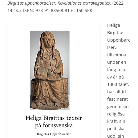
Birgittas uppenbaraelser, Revelationes extravagantes.
(2022,
142 s.). ISBN: 978-91-88568-81-6. 150 SEK.
Heliga
Birgittas
Uppenbare
lser,
tillkomna
under en
lång följd
av år på
1300-talet,
har alltid
fascinerat
genom sin
religiösa
kraft, sin
politiska
udd, sin