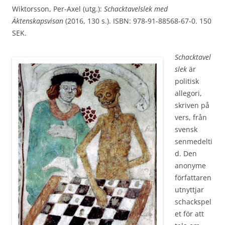
Wiktorsson, Per-Axel (utg.):
Schacktavelslek med
Äktenskapsvisan
(2016, 130 s.). ISBN: 978-91-88568-67-0. 150
SEK.
Schacktavel
slek
är
politisk
allegori,
skriven på
vers, från
svensk
senmedelti
d. Den
anonyme
författaren
utnyttjar
schackspel
et för att