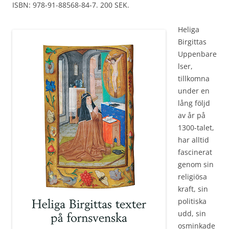
ISBN: 978-91-88568-84-7. 200 SEK.
Heliga
Birgittas
Uppenbare
lser,
tillkomna
under en
lång följd
av år på
1300-talet,
har alltid
fascinerat
genom sin
religiösa
kraft, sin
politiska
udd, sin
osminkade