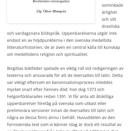
osminkade
ärlighet
och sitt
drastiska
och vardagsnära bildspråk. Uppenbarelserna utgör inte
endast en av höjdpunkterna i den svenska medeltida
litteraturhistorien; de är även en central källa till kunskap
om medeltidens religion och spiritualitet.
Birgittas biktfäder spelade en viktig roll vid redigeringen av
texterna och ansvarade för att de översattes till latin. Detta
var viktigt eftersom en kanonisationsprocess inleddes
mycket snart efter hennes död: hon dog 1373 och
helgonförklarades redan 1391. Vi får anta att åtskilliga
uppenbarelser förelåg på svenska som utkast eller
preliminära versioner innan de översattes till latin och
några av dessa finns ännu i behåll. Huvuddelen av den
fornsvenska text som vi känner idag är dock ett resultat av