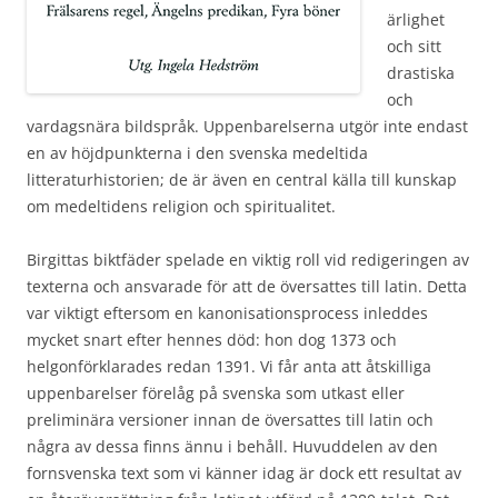
ärlighet
och sitt
drastiska
och
vardagsnära bildspråk. Uppenbarelserna utgör inte endast
en av höjdpunkterna i den svenska medeltida
litteraturhistorien; de är även en central källa till kunskap
om medeltidens religion och spiritualitet.
Birgittas biktfäder spelade en viktig roll vid redigeringen av
texterna och ansvarade för att de översattes till latin. Detta
var viktigt eftersom en kanonisationsprocess inleddes
mycket snart efter hennes död: hon dog 1373 och
helgonförklarades redan 1391. Vi får anta att åtskilliga
uppenbarelser förelåg på svenska som utkast eller
preliminära versioner innan de översattes till latin och
några av dessa finns ännu i behåll. Huvuddelen av den
fornsvenska text som vi känner idag är dock ett resultat av