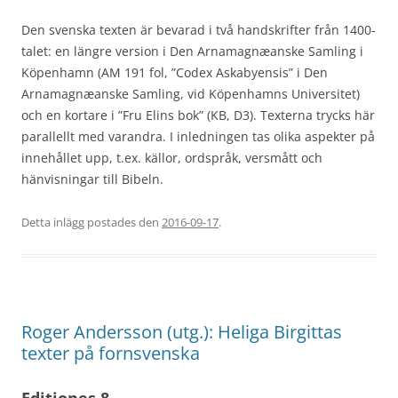
Den svenska texten är bevarad i två handskrifter från 1400-
talet: en längre version i Den Arnamagnæanske Samling i
Köpenhamn (AM 191 fol, ”Codex Askabyensis” i Den
Arnamagnæanske Samling, vid Köpenhamns Universitet)
och en kortare i ”Fru Elins bok” (KB, D3). Texterna trycks här
parallellt med varandra. I inledningen tas olika aspekter på
innehållet upp, t.ex. källor, ordspråk, versmått och
hänvisningar till Bibeln.
Detta inlägg postades den
2016-09-17
.
Roger Andersson (utg.): Heliga Birgittas
texter på fornsvenska