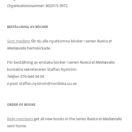
Organisationsnummer
: 802015-3972
BESTÄLLNING AV BÖCKER
Som medlem
får du alla nyutkomna böcker i serien
Runica et
Mediævalia
hemskickade.
För beställning av enstaka böcker i serien
Runica et Mediævalia
kontakta sekreteraren Staffan Nyström.
Telefon
: 076-644 04 04
e-post
: staffan.nystrom@nordiska.uu.se
ORDER OF BOOKS
ReM-members
get all new books in the series
Runica et Mediævalia
sent home.