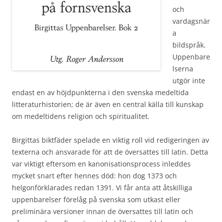
och
vardagsnär
a
bildspråk.
Uppenbare
lserna
utgör inte
endast en av höjdpunkterna i den svenska medeltida
litteraturhistorien; de är även en central källa till kunskap
om medeltidens religion och spiritualitet.
Birgittas biktfäder spelade en viktig roll vid redigeringen av
texterna och ansvarade för att de översattes till latin. Detta
var viktigt eftersom en kanonisationsprocess inleddes
mycket snart efter hennes död: hon dog 1373 och
helgonförklarades redan 1391. Vi får anta att åtskilliga
uppenbarelser förelåg på svenska som utkast eller
preliminära versioner innan de översattes till latin och