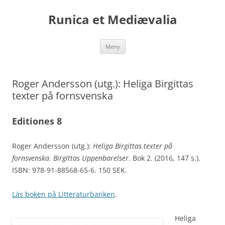
Runica et Mediævalia
Hoppa
Meny
till
innehåll
Roger Andersson (utg.): Heliga Birgittas
texter på fornsvenska
Editiones 8
Roger Andersson (utg.):
Heliga Birgittas texter på
fornsvenska. Birgittas Uppenbarelser
. Bok 2. (2016, 147 s.).
ISBN: 978-91-88568-65-6. 150 SEK.
Läs boken på Litteraturbanken
.
Heliga