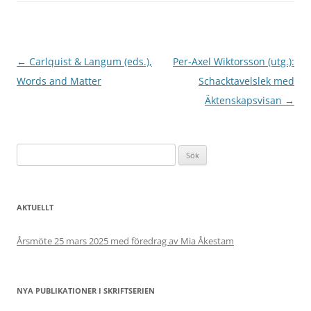
Inläggsnavigering
←
Carlquist & Langum (eds.),
Per-Axel Wiktorsson (utg.):
Words and Matter
Schacktavelslek med
Äktenskapsvisan
→
Sök
efter:
AKTUELLT
Årsmöte 25 mars 2025 med föredrag av Mia Åkestam
NYA PUBLIKATIONER I SKRIFTSERIEN