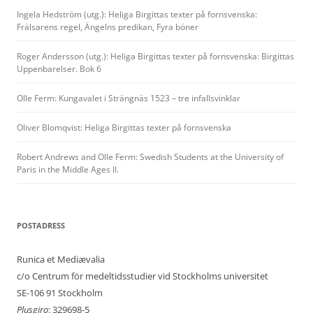
Ingela Hedström (utg.): Heliga Birgittas texter på fornsvenska:
Frälsarens regel, Ängelns predikan, Fyra böner
Roger Andersson (utg.): Heliga Birgittas texter på fornsvenska: Birgittas
Uppenbarelser. Bok 6
Olle Ferm: Kungavalet i Strängnäs 1523 – tre infallsvinklar
Oliver Blomqvist: Heliga Birgittas texter på fornsvenska
Robert Andrews and Olle Ferm: Swedish Students at the University of
Paris in the Middle Ages II.
POSTADRESS
Runica et Mediævalia
c/o Centrum för medeltidsstudier vid Stockholms universitet
SE-106 91 Stockholm
Plusgiro
: 329698-5