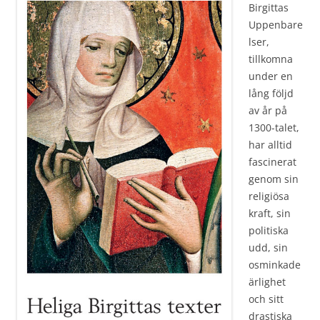
Birgittas
Uppenbare
lser,
tillkomna
under en
lång följd
av år på
1300-talet,
har alltid
fascinerat
genom sin
religiösa
kraft, sin
politiska
udd, sin
osminkade
ärlighet
och sitt
drastiska