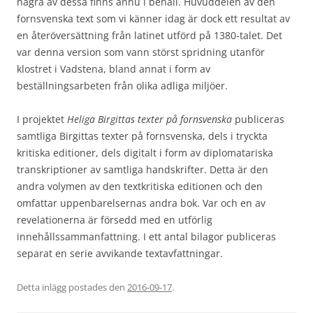
några av dessa finns ännu i behåll. Huvuddelen av den
fornsvenska text som vi känner idag är dock ett resultat av
en återöversättning från latinet utförd på 1380-talet. Det
var denna version som vann störst spridning utanför
klostret i Vadstena, bland annat i form av
beställningsarbeten från olika adliga miljöer.
I projektet
Heliga Birgittas texter på fornsvenska
publiceras
samtliga Birgittas texter på fornsvenska, dels i tryckta
kritiska editioner, dels digitalt i form av diplomatariska
transkriptioner av samtliga handskrifter. Detta är den
andra volymen av den textkritiska editionen och den
omfattar uppenbarelsernas andra bok. Var och en av
revelationerna är försedd med en utförlig
innehållssammanfattning. I ett antal bilagor publiceras
separat en serie avvikande textavfattningar.
Detta inlägg postades den
2016-09-17
.