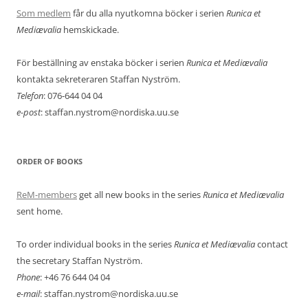
Som medlem
får du alla nyutkomna böcker i serien
Runica et
Mediævalia
hemskickade.
För beställning av enstaka böcker i serien
Runica et Mediævalia
kontakta sekreteraren Staffan Nyström.
Telefon
: 076-644 04 04
e-post
: staffan.nystrom@nordiska.uu.se
ORDER OF BOOKS
ReM-members
get all new books in the series
Runica et Mediævalia
sent home.
To order individual books in the series
Runica et Mediævalia
contact
the secretary Staffan Nyström.
Phone
: +46 76 644 04 04
e-mail
: staffan.nystrom@nordiska.uu.se