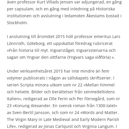
även professor Kurt Villads Jensen var adjungerad, en gång
per capsulam, och en gång med inledning på Historiska
institutionen och avslutning i ledamoten Åkestams bostad i
Stockholm.
I anslutning till årsmötet 2015 höll professor emeritus Lars
Lönnroth, Göteborg, ett uppskattat föredrag rubricerat
»Från historia till myt. Ingvarståget, Ingvarsstenarna och
sagan om Yngvar den vittfarne (Yngvars saga víðförla) ».
Under verksamhetsåret 2015 har inte mindre än fem
volymer publicerats i någon av sällskapets skriftserier. I
serien Scripta minora utkom som nr 22 »Mellan himmel
och helvete. Bilder och berättelser från senmedeltidens
Italien», redigerad av Olle Ferm och Per Förnegård, som nr
23 »Konung Alexander. En svensk roman från 1300-talet»
av Sven-Bertil Jansson, och som nr 24 »Words and Matter.
The Virgin Mary in Late Medieval and Early Modern Parish
Life», redigerad av Jonas Carlquist och Virginia Langum. I