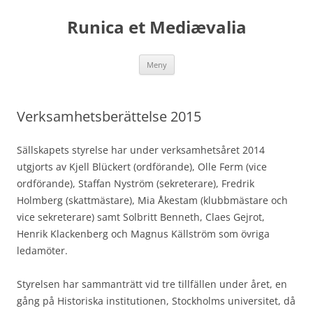
Runica et Mediævalia
Hoppa
Meny
till
innehåll
Verksamhetsberättelse 2015
Sällskapets styrelse har under verksamhetsåret 2014
utgjorts av Kjell Blückert (ordförande), Olle Ferm (vice
ordförande), Staffan Nyström (sekreterare), Fredrik
Holmberg (skattmästare), Mia Åkestam (klubbmästare och
vice sekreterare) samt Solbritt Benneth, Claes Gejrot,
Henrik Klackenberg och Magnus Källström som övriga
ledamöter.
Styrelsen har sammanträtt vid tre tillfällen under året, en
gång på Historiska institutionen, Stockholms universitet, då