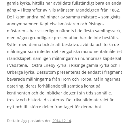
gamla kyrka, hittills har avbildats fullständigt bara en enda
gång – i litografier av Nils Månsson Mandelgren från 1862.
De liksom andra målningar av samma mästare – som givits
anonymnamnen Kapitelsalsmästaren och Risinge-
mästaren – har visserligen nämnts i de flesta samlingsverk,
men någon grundligare presentation har de inte beståtts.
Syftet med denna bok är att beskriva, avbilda och tolka de
målningar som inleder det sengotiska monumentalmåleriet
i landskapet, nämligen målningarna i nunnornas kapitelsal
i Vadstena, i Östra Eneby kyrka, i Risinge gamla kyrka och i
Örberga kyrka. Dessutom presenteras de endast i fragment
bevarade målningarna från Horn och Torpa. Målningarnas
datering, deras förhållande till samtida konst på
kontinenten och de inblickar de ger i sin tids sanhälle,
trosliv och historia diskuteras. Det rika bildmateralet är
nytt och till större delen framtaget för denna bok.
Detta inlägg postades den
2014-12-14
.