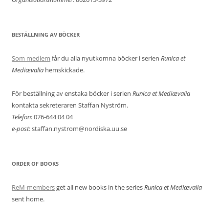
BESTÄLLNING AV BÖCKER
Som medlem
får du alla nyutkomna böcker i serien
Runica et
Mediævalia
hemskickade.
För beställning av enstaka böcker i serien
Runica et Mediævalia
kontakta sekreteraren Staffan Nyström.
Telefon
: 076-644 04 04
e-post
: staffan.nystrom@nordiska.uu.se
ORDER OF BOOKS
ReM-members
get all new books in the series
Runica et Mediævalia
sent home.