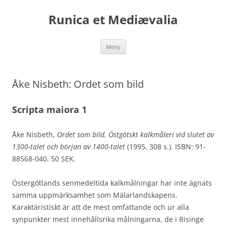
Runica et Mediævalia
Hoppa
Meny
till
innehåll
Åke Nisbeth: Ordet som bild
Scripta maiora 1
Åke Nisbeth,
Ordet som bild. Östgötskt kalkmåleri vid slutet av
1300-talet och början av 1400-talet
(1995, 308 s.). ISBN: 91-
88568-040. 50 SEK.
Östergötlands senmedeltida kalkmålningar har inte ägnats
samma uppmärksamhet som Mälarlandskapens.
Karaktäristiskt är att de mest omfattande och ur alla
synpunkter mest innehållsrika målningarna, de i Risinge