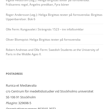
Ingela Hedström (utg.): Heliga Birgittas texter på fornsvenska:
Frälsarens regel, Ängelns predikan, Fyra böner
Roger Andersson (utg.): Heliga Birgittas texter på fornsvenska: Birgittas
Uppenbarelser. Bok 6
Olle Ferm: Kungavalet i Strängnäs 1523 – tre infallsvinklar
Oliver Blomqvist: Heliga Birgittas texter på fornsvenska
Robert Andrews and Olle Ferm: Swedish Students at the University of
Paris in the Middle Ages II.
POSTADRESS
Runica et Mediævalia
c/o Centrum för medeltidsstudier vid Stockholms universitet
SE-106 91 Stockholm
Plusgiro
: 329698-5
Organisationsnummer
: 802015-3972