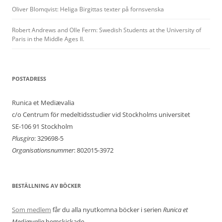
Oliver Blomqvist: Heliga Birgittas texter på fornsvenska
Robert Andrews and Olle Ferm: Swedish Students at the University of
Paris in the Middle Ages II.
POSTADRESS
Runica et Mediævalia
c/o Centrum för medeltidsstudier vid Stockholms universitet
SE-106 91 Stockholm
Plusgiro
: 329698-5
Organisationsnummer
: 802015-3972
BESTÄLLNING AV BÖCKER
Som medlem
får du alla nyutkomna böcker i serien
Runica et
Mediævalia
hemskickade.