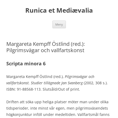
Runica et Mediævalia
Hoppa
Meny
till
innehåll
Margareta Kempff Östlind (red.):
Pilgrimsvägar och vallfartskonst
Scripta minora 6
Margareta Kempff Östlind (red.),
Pilgrimsvägar och
vallfartskonst. Studier tillägnade Jan Svanberg
(2002, 308 s.).
ISBN: 91-88568-113. Slutsåld/Out of print.
Driften att söka upp heliga platser möter man under olika
tidsperioder, inte minst vår egen, men pilgrimsväsendets
högkonjunktur inföll under medeltiden. Vallfartsmål fanns