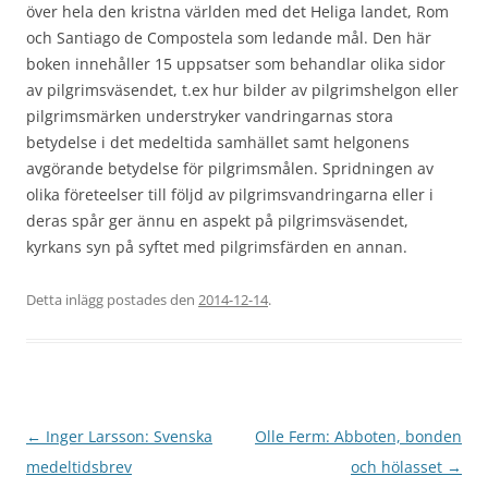
över hela den kristna världen med det Heliga landet, Rom
och Santiago de Compostela som ledande mål. Den här
boken innehåller 15 uppsatser som behandlar olika sidor
av pilgrimsväsendet, t.ex hur bilder av pilgrimshelgon eller
pilgrimsmärken understryker vandringarnas stora
betydelse i det medeltida samhället samt helgonens
avgörande betydelse för pilgrimsmålen. Spridningen av
olika företeelser till följd av pilgrimsvandringarna eller i
deras spår ger ännu en aspekt på pilgrimsväsendet,
kyrkans syn på syftet med pilgrimsfärden en annan.
Detta inlägg postades den
2014-12-14
.
Inläggsnavigering
←
Inger Larsson: Svenska
Olle Ferm: Abboten, bonden
medeltidsbrev
och hölasset
→