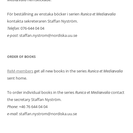
För beställning av enstaka böcker i serien
Runica et Mediævalia
kontakta sekreteraren Staffan Nyström.
Telefon
: 076-644 04 04
e-post
: staffan.nystrom@nordiska.uu.se
ORDER OF BOOKS
ReM-members
get all new books in the series
Runica et Mediævalia
sent home.
To order individual books in the series
Runica et Mediævalia
contact
the secretary Staffan Nyström.
Phone
: +46 76 644 04 04
e-mail
: staffan.nystrom@nordiska.uu.se