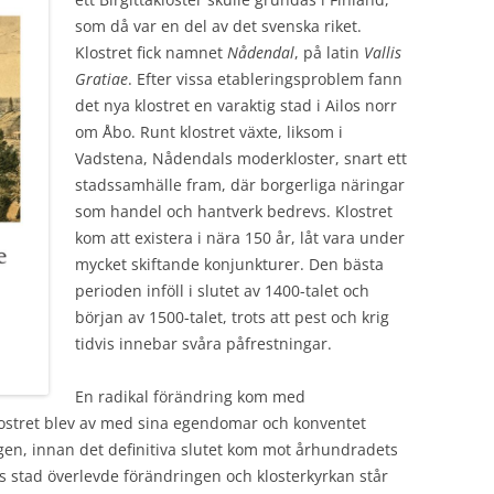
ÅRSREDOVISNING 2020
som då var en del av det svenska riket.
Klostret fick namnet
Nådendal
, på latin
Vallis
ÅRSREDOVISNING 2019
Gratiae
. Efter vissa etableringsproblem fann
ÅRSREDOVISNING 2018
det nya klostret en varaktig stad i Ailos norr
om Åbo. Runt klostret växte, liksom i
ÅRSREDOVISNING 2017
Vadstena, Nådendals moderkloster, snart ett
stadssamhälle fram, där borgerliga näringar
ÅRSREDOVISNING 2016
som handel och hantverk bedrevs. Klostret
VERKSAMHETSBERÄTTELSE 2015
kom att existera i nära 150 år, låt vara under
mycket skiftande konjunkturer. Den bästa
VERKSAMHETSBERÄTTELSE 2014
perioden inföll i slutet av 1400-talet och
början av 1500-talet, trots att pest och krig
VERKSAMHETSBERÄTTELSE 2013
tidvis innebar svåra påfrestningar.
VERKSAMHETSBERÄTTELSE 2012
En radikal förändring kom med
VERKSAMHETSBERÄTTELSE 2011
lostret blev av med sina egendomar och konventet
gen, innan det definitiva slutet kom mot århundradets
VERKSAMHETSBERÄTTELSE 2010
ls stad överlevde förändringen och klosterkyrkan står