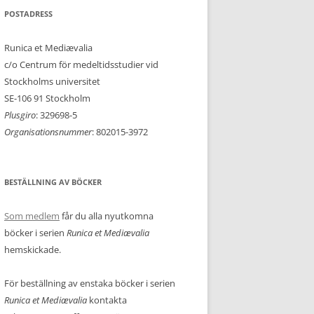
POSTADRESS
Runica et Mediævalia
c/o Centrum för medeltidsstudier vid
Stockholms universitet
SE-106 91 Stockholm
Plusgiro
: 329698-5
Organisationsnummer
: 802015-3972
BESTÄLLNING AV BÖCKER
Som medlem
får du alla nyutkomna
böcker i serien
Runica et Mediævalia
hemskickade.
För beställning av enstaka böcker i serien
Runica et Mediævalia
kontakta