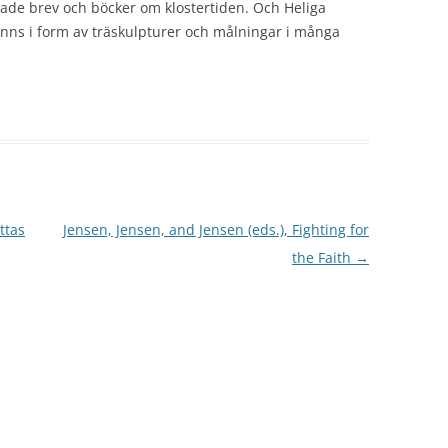
varade brev och böcker om klostertiden. Och Heliga
VERKSAMHETSBERÄTTELSE 2009
finns i form av träskulpturer och målningar i många
VERKSAMHETSBERÄTTELSE 2008
VERKSAMHETSBERÄTTELSE 2007
VERKSAMHETSBERÄTTELSE 2006
VERKSAMHETSBERÄTTELSE 2005
VERKSAMHETSBERÄTTELSE 2004
ttas
Jensen, Jensen, and Jensen (eds.), Fighting for
VERKSAMHETSBERÄTTELSE 2003
the Faith
→