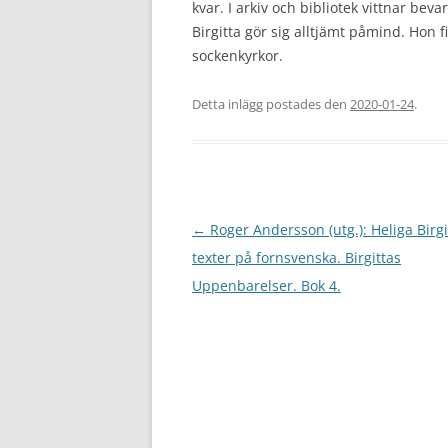
kvar. I arkiv och bibliotek vittnar be
Birgitta gör sig alltjämt påmind. Hon 
sockenkyrkor.
Detta inlägg postades den
2020-01-24
.
Inläggsnavigering
←
Roger Andersson (utg.): Heliga Birgi
texter på fornsvenska. Birgittas
Uppenbarelser. Bok 4.