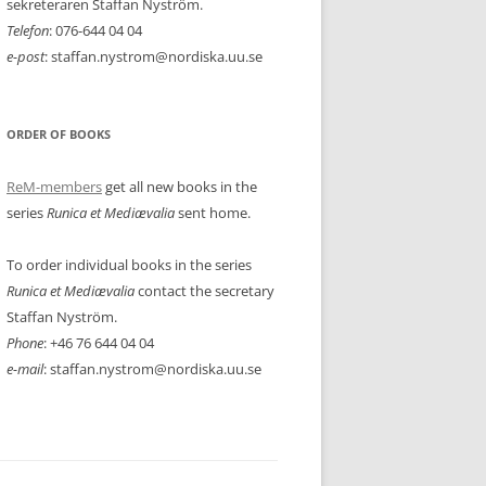
sekreteraren Staffan Nyström.
Telefon
: 076-644 04 04
e-post
: staffan.nystrom@nordiska.uu.se
ORDER OF BOOKS
ReM-members
get all new books in the
series
Runica et Mediævalia
sent home.
To order individual books in the series
Runica et Mediævalia
contact the secretary
Staffan Nyström.
Phone
: +46 76 644 04 04
e-mail
: staffan.nystrom@nordiska.uu.se