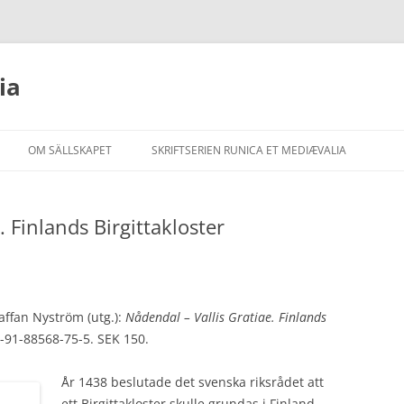
ia
Hoppa
till
OM SÄLLSKAPET
SKRIFTSERIEN RUNICA ET MEDIÆVALIA
innehåll
STADGAR
SCRIPTA MAIORA
. Finlands Birgittakloster
PROTOKOLL
SCRIPTA MINORA
VERKSAMHETSBERÄTTELSER
OPUSCULA
ÅRSREDOVISNING 2024
LECTIONES
ÅRSREDOVISNING 2023
affan Nyström (utg.):
Nådendal – Vallis Gratiae. Finlands
EDITIONES
ÅRSREDOVISNING 2022
8-91-88568-75-5. SEK 150.
FACSIMILIA
ÅRSREDOVISNING 2021
År 1438 beslutade det svenska riksrådet att
ett Birgittakloster skulle grundas i Finland,