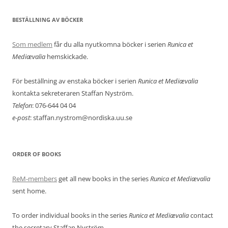
BESTÄLLNING AV BÖCKER
Som medlem
får du alla nyutkomna böcker i serien
Runica et
Mediævalia
hemskickade.
För beställning av enstaka böcker i serien
Runica et Mediævalia
kontakta sekreteraren Staffan Nyström.
Telefon
: 076-644 04 04
e-post
: staffan.nystrom@nordiska.uu.se
ORDER OF BOOKS
ReM-members
get all new books in the series
Runica et Mediævalia
sent home.
To order individual books in the series
Runica et Mediævalia
contact
the secretary Staffan Nyström.