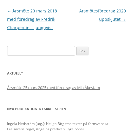
Inläggsnavigering
←
Årsmöte 20 mars 2018
Årsmötesföredrag 2020
med föredrag av Fredrik
uppskjutet
→
Charpentier Ljungqvist
Sök
efter:
AKTUELLT
Årsmöte 25 mars 2025 med föredrag av Mia Åkestam
NYA PUBLIKATIONER I SKRIFTSERIEN
Ingela Hedström (utg.): Heliga Birgittas texter på fornsvenska:
Frälsarens regel, Ängelns predikan, Fyra böner