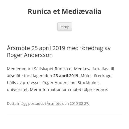
Runica et Mediævalia
Hoppa
Meny
till
innehåll
Årsmöte 25 april 2019 med föredrag av
Roger Andersson
Medlemmar i Sällskapet Runica et Mediævalia kallas till
årsmöte torsdagen den
25 april 2019
. Mötesföredraget
hålls av professor Roger Andersson, Stockholms
universitet. Mer information om mötet följer senare.
Detta inlägg postades i
Årsmöte
den
2019-02-27
.